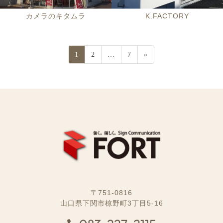
カメラのキタムラ
K.FACTORY
投
固
固
固
1
2
…
7
»
定
定
定
稿
ペ
ペ
ペ
ナ
ー
ー
ー
ジ
ジ
ジ
ビ
ゲ
ー
シ
ョ
〒751-0816
ン
山口県下関市椋野町3丁目5-16