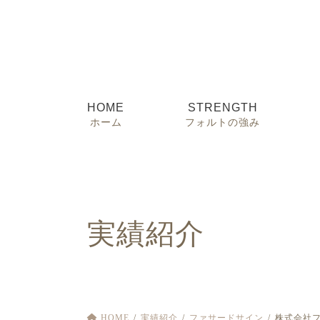
コ
ナ
ン
ビ
テ
ゲ
ン
ー
ツ
シ
へ
ョ
HOME
STRENGTH
ス
ン
ホーム
フォルトの強み
キ
に
ッ
移
プ
動
実績紹介
HOME
実績紹介
ファサードサイン
株式会社