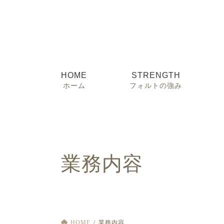
コ
ナ
ン
ビ
テ
ゲ
ン
ー
ツ
シ
へ
ョ
HOME
STRENGTH
ス
ン
ホーム
フォルトの強み
キ
に
ッ
移
プ
動
業
務
内
容
HOME
業務内容