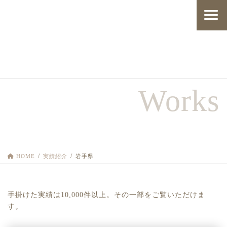
コ
ナ
ン
ビ
テ
ゲ
ン
ー
ツ
シ
へ
ョ
実績紹介
ス
ン
キ
に
W
o
r
k
s
ッ
移
プ
動
HOME
実績紹介
岩手県
手掛けた実績は10,000件以上。その一部をご覧いただけま
す。