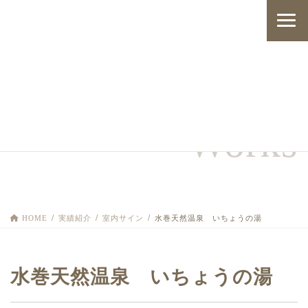
コ
ナ
ン
ビ
テ
ゲ
ン
ー
ツ
シ
へ
ョ
実績紹介
ス
ン
キ
に
ッ
移
W
o
r
k
s
プ
動
HOME
実績紹介
室内サイン
水巻天然温泉 いちょうの湯
水巻天然温泉 いちょうの湯